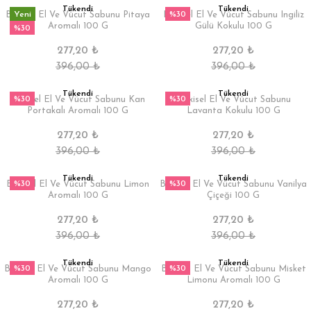
Tükendi
Tükendi
Yeni
%30
Bitkisel El Ve Vücut Sabunu Pitaya
Bitkisel El Ve Vücut Sabunu Ingiliz
Aromalı 100 G
Gülü Kokulu 100 G
%30
277,20 ₺
277,20 ₺
396,00 ₺
396,00 ₺
Tükendi
Tükendi
%30
%30
Bitkisel El Ve Vücut Sabunu Kan
Bitkisel El Ve Vücut Sabunu
Portakalı Aromalı 100 G
Lavanta Kokulu 100 G
277,20 ₺
277,20 ₺
396,00 ₺
396,00 ₺
Tükendi
Tükendi
%30
%30
Bitkisel El Ve Vücut Sabunu Limon
Bitkisel El Ve Vücut Sabunu Vanilya
Aromalı 100 G
Çiçeği 100 G
277,20 ₺
277,20 ₺
396,00 ₺
396,00 ₺
Tükendi
Tükendi
%30
%30
Bitkisel El Ve Vücut Sabunu Mango
Bitkisel El Ve Vücut Sabunu Misket
Aromalı 100 G
Limonu Aromalı 100 G
277,20 ₺
277,20 ₺