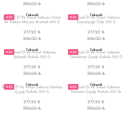
396,00 ₺
396,00 ₺
Tükendi
Tükendi
%30
%30
Bitkisel El Ve Vücut Sabunu Üzüm
Bitkisel El Ve Vücut Sabunu
Ve Yaban Mersini Aromalı 100 G
Zeytinyağlı Özlü 100 G
277,20 ₺
277,20 ₺
396,00 ₺
396,00 ₺
Tükendi
Tükendi
%30
%30
Bitkisel El Ve Vücut Sabunu
Bitkisel El Ve Vücut Sabunu
Şakayik Kokulu 100 G
Gardenya Çiçeği Kokulu 100 G
277,20 ₺
277,20 ₺
396,00 ₺
396,00 ₺
Tükendi
Tükendi
%30
%30
Bitkisel El Ve Vücut Sabunu Vanilya
Bitkisel El Ve Vücut Sabunu
Çiçeği Kokulu 100 G
Yasemin Çiçeği Kokulu 100 Gr
277,20 ₺
277,20 ₺
396,00 ₺
396,00 ₺