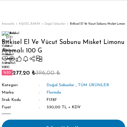
Geri Dön
Geri Dön
Geri Dön
Geri Dön
Geri Dön
Geri Dön
Geri Dön
KIM
IM
Diş Macunu
Bütün Takma Kirpik
Takma Kirpik Yapıştırıcısı
Anasayfa
KİŞİSEL BAKIM
Doğal Sabunlar
Bitkisel El Ve Vücut Sabunu Misket Limonu
kanlı Takma Tırnak
pik
ıcı
i
icisi
Beyazlatıcı Diş Macunu
Bayan Ayakkabı
Tekli Takma Kirpik Yapıştırıcısı
Bitkisel El Ve Vücut Sabunu Misket Limonu
Aromalı 100 G
ve Bakım Seti
kma Tırnak
ik
Bitkisel Diş Macunu
Bütün Takma Kirpik Yapıştırıcısı
nakları
ik
Vegan Diş Macunu
277,20 ₺
396,00 ₺
%30
akları
 Kirpik
Kategori
Doğal Sabunlar
,
TÜM ÜRÜNLER
ıştırıcıları
ştırıcısı
Marka
Florinda
Stok Kodu
F1787
Fiyat
330,00 TL + KDV
ünleri