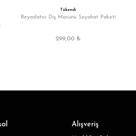
Tükendi
Beyazlatıcı Diş Macunu Seyahat Paketi
k
299,00 ₺
al
Alışveriş