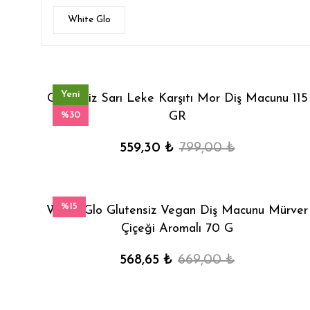
White Glo
Yeni
Glutensiz Sarı Leke Karşıtı Mor Diş Macunu 115
%30
GR
559,30 ₺
799,00 ₺
%15
White Glo Glutensiz Vegan Diş Macunu Mürver
Çiçeği Aromalı 70 G
568,65 ₺
669,00 ₺