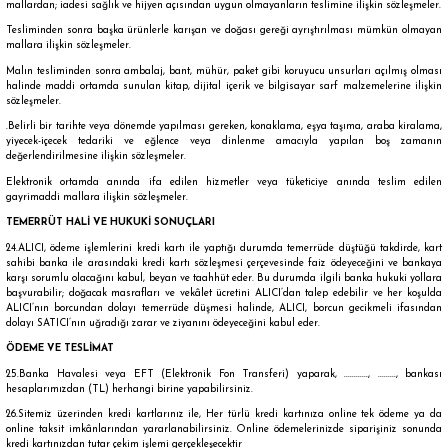
mallardan; iadesi sağlık ve hijyen açısından uygun olmayanların teslimine ilişkin sözleşmeler.
Tesliminden sonra başka ürünlerle karışan ve doğası gereği ayrıştırılması mümkün olmayan
mallara ilişkin sözleşmeler.
Malın tesliminden sonra ambalaj, bant, mühür, paket gibi koruyucu unsurları açılmış olması
halinde maddi ortamda sunulan kitap, dijital içerik ve bilgisayar sarf malzemelerine ilişkin
sözleşmeler.
.Belirli bir tarihte veya dönemde yapılması gereken, konaklama, eşya taşıma, araba kiralama,
yiyecek-içecek tedariki ve eğlence veya dinlenme amacıyla yapılan boş zamanın
değerlendirilmesine ilişkin sözleşmeler.
Elektronik ortamda anında ifa edilen hizmetler veya tüketiciye anında teslim edilen
gayrimaddi mallara ilişkin sözleşmeler.
TEMERRÜT HALİ VE HUKUKİ SONUÇLARI
24.ALICI, ödeme işlemlerini kredi kartı ile yaptığı durumda temerrüde düştüğü takdirde, kart
sahibi banka ile arasındaki kredi kartı sözleşmesi çerçevesinde faiz ödeyeceğini ve bankaya
karşı sorumlu olacağını kabul, beyan ve taahhüt eder. Bu durumda ilgili banka hukuki yollara
başvurabilir; doğacak masrafları ve vekâlet ücretini ALICI’dan talep edebilir ve her koşulda
ALICI’nın borcundan dolayı temerrüde düşmesi halinde, ALICI, borcun gecikmeli ifasından
dolayı SATICI’nın uğradığı zarar ve ziyanını ödeyeceğini kabul eder.
ÖDEME VE TESLİMAT
25.Banka Havalesi veya EFT (Elektronik Fon Transferi) yaparak, ............, ........., bankası
hesaplarımızdan (TL) herhangi birine yapabilirsiniz.
26.Sitemiz üzerinden kredi kartlarınız ile, Her türlü kredi kartınıza online tek ödeme ya da
online taksit imkânlarından yararlanabilirsiniz. Online ödemelerinizde siparişiniz sonunda
kredi kartınızdan tutar çekim işlemi gerçekleşecektir