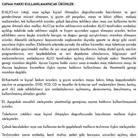
CAYMA HAKKI KULLANILAMAYACAK ÜRÜNLER:
21.ALICI’nın isteği veya açıkça kişisel ihtiyaçları doğrultusunda hazırlanan ve geri
gönderilmeye müsait olmayan, iç giyim alt parçaları, mayo ve bikini altları, makyaj
malzemeleri, tek kullanımlık ürünler, çabuk bozulma tehlikesi olan veya son kullanma tarihi
geçme ihtimali olan mallar, ALICI’ya teslim edilmesinin ardından ALICI tarafından ambalajı
açıldığı takdirde iade edilmesi sağlık ve hijyen açısından uygun olmayan ürünler, teslim
edildikten sonra başka ürünlerle karışan ve doğası gereği ayrıştırılması mümkün olmayan
ürünler, Abonelik sözleşmesi kapsamında sağlananlar dışında, gazete ve dergi gibi süreli
yayınlara ilişkin mallar, Elektronik ortamda anında ifa edilen hizmetler veya tüketiciye anında
teslim edilen gayrimaddi mallar, ile ses veya görüntü kayıtlarının, kitap, dijital içerik, yazılım
programlarının, veri kaydedebilme ve veri depolama cihazlarının, bilgisayar sarf
malzemelerinin, ambalajının ALICI tarafından açılmış olması halinde iadesi Yönetmelik
gereği mümkün değildir. Ayrıca Cayma hakkı süresi sona ermeden önce, tüketicinin onayı ile
ifasına başlanan hizmetlere ilişkin cayma hakkının kullanılması da Yönetmelik gereği
mümkün değildir.
22.Kozmetik ve kişisel bakım ürünleri, iç giyim ürünleri, mayo, bikini, kitap, kopyalanabilir
yazılım ve programlar, DVD, VCD, CD ve kasetler ile kırtasiye sarf malzemeleri (toner, kartuş,
şerit vb.) iade edilebilmesi için ambalajlarının açılmamış, denenmemiş, bozulmamış ve
kullanılmamış olmaları gerekir.
23. Aşağıdaki mesafeli sözleşmeler yönetmeliği gereğince; cayma hakkının kullanılmayacak
ürünler,
Tüketicinin istekleri veya kişisel ihtiyaçları doğrultusunda hazırlanan mallara ilişkin
sözleşmeler.
Çabuk bozulabilen veya son kullanma tarihi geçebilecek malların teslimine ilişkin sözleşmeler.
Tesliminden sonra ambalaj, bant, mühür, paket gibi koruyucu unsurları açılmış olan