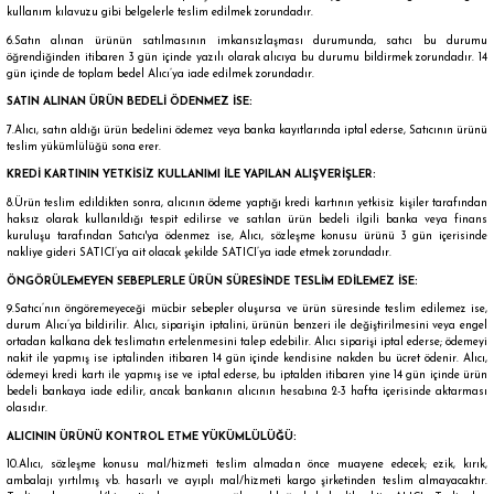
kullanım kılavuzu gibi belgelerle teslim edilmek zorundadır.
6.Satın alınan ürünün satılmasının imkansızlaşması durumunda, satıcı bu durumu
öğrendiğinden itibaren 3 gün içinde yazılı olarak alıcıya bu durumu bildirmek zorundadır. 14
gün içinde de toplam bedel Alıcı’ya iade edilmek zorundadır.
SATIN ALINAN ÜRÜN BEDELİ ÖDENMEZ İSE:
7.Alıcı, satın aldığı ürün bedelini ödemez veya banka kayıtlarında iptal ederse, Satıcının ürünü
teslim yükümlülüğü sona erer.
KREDİ KARTININ YETKİSİZ KULLANIMI İLE YAPILAN ALIŞVERİŞLER:
8.Ürün teslim edildikten sonra, alıcının ödeme yaptığı kredi kartının yetkisiz kişiler tarafından
haksız olarak kullanıldığı tespit edilirse ve satılan ürün bedeli ilgili banka veya finans
kuruluşu tarafından Satıcı'ya ödenmez ise, Alıcı, sözleşme konusu ürünü 3 gün içerisinde
nakliye gideri SATICI’ya ait olacak şekilde SATICI’ya iade etmek zorundadır.
ÖNGÖRÜLEMEYEN SEBEPLERLE ÜRÜN SÜRESİNDE TESLİM EDİLEMEZ İSE:
9.Satıcı’nın öngöremeyeceği mücbir sebepler oluşursa ve ürün süresinde teslim edilemez ise,
durum Alıcı’ya bildirilir. Alıcı, siparişin iptalini, ürünün benzeri ile değiştirilmesini veya engel
ortadan kalkana dek teslimatın ertelenmesini talep edebilir. Alıcı siparişi iptal ederse; ödemeyi
nakit ile yapmış ise iptalinden itibaren 14 gün içinde kendisine nakden bu ücret ödenir. Alıcı,
ödemeyi kredi kartı ile yapmış ise ve iptal ederse, bu iptalden itibaren yine 14 gün içinde ürün
bedeli bankaya iade edilir, ancak bankanın alıcının hesabına 2-3 hafta içerisinde aktarması
olasıdır.
ALICININ ÜRÜNÜ KONTROL ETME YÜKÜMLÜLÜĞÜ:
10.Alıcı, sözleşme konusu mal/hizmeti teslim almadan önce muayene edecek; ezik, kırık,
ambalajı yırtılmış vb. hasarlı ve ayıplı mal/hizmeti kargo şirketinden teslim almayacaktır.