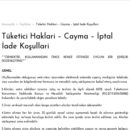
Geri Dön
Geri Dön
Geri Dön
Geri Dön
Geri Dön
Geri Dön
Geri Dön
KIM
IM
Diş Macunu
Bütün Takma Kirpik
Takma Kirpik Yapıştırıcısı
Anasayfa
Sayfalar
Tüketici Haklari – Cayma – İptal İade Koşullari
Tüketici Haklari – Cayma – İptal
kanlı Takma Tırnak
pik
ıcı
i
icisi
Beyazlatıcı Diş Macunu
Bayan Ayakkabı
Tekli Takma Kirpik Yapıştırıcısı
İade Koşullari
ve Bakım Seti
kma Tırnak
ik
Bitkisel Diş Macunu
Bütün Takma Kirpik Yapıştırıcısı
**ÖRNEKTİR. KULLANMADAN ÖNCE KENDİ SİTENİZE UYGUN BİR ŞEKİLDE
DÜZENLEYİNİZ**
nakları
ik
Vegan Diş Macunu
GENEL
:
1.Kullanmakta olduğunuz web sitesi üzerinden elektronik ortamda sipariş verdiğiniz takdirde,
akları
 Kirpik
size sunulan ön bilgilendirme formunu ve mesafeli satış sözleşmesini kabul etmiş sayılırsınız.
2.Alıcılar, satın aldıkları ürünün satış ve teslimi ile ilgili olarak 6502 sayılı Tüketicinin
Korunması Hakkında Kanun ve Mesafeli Sözleşmeler Yönetmeliği (RG:27.11.2014/29188)
ıştırıcıları
ştırıcısı
hükümleri ile yürürlükteki diğer yasalara tabidir.
3.Ürün sevkiyat masrafı olan kargo ücretleri alıcılar tarafından ödenecektir.
4.Satın alınan her bir ürün, 30 günlük yasal süreyi aşmamak kaydı ile alıcının gösterdiği
adresteki kişi ve/veya kuruluşa teslim edilir. Bu süre içinde ürün teslim edilmez ise, Alıcılar
sözleşmeyi sona erdirebilir.
ünleri
5.Satın alınan ürün, eksiksiz ve siparişte belirtilen niteliklere uygun ve varsa garanti belgesi,