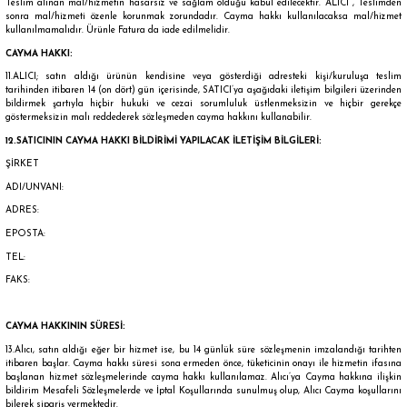
Teslim alınan mal/hizmetin hasarsız ve sağlam olduğu kabul edilecektir. ALICI , Teslimden
sonra mal/hizmeti özenle korunmak zorundadır. Cayma hakkı kullanılacaksa mal/hizmet
kullanılmamalıdır. Ürünle Fatura da iade edilmelidir.
CAYMA HAKKI:
11.ALICI; satın aldığı ürünün kendisine veya gösterdiği adresteki kişi/kuruluşa teslim
tarihinden itibaren 14 (on dört) gün içerisinde, SATICI’ya aşağıdaki iletişim bilgileri üzerinden
bildirmek şartıyla hiçbir hukuki ve cezai sorumluluk üstlenmeksizin ve hiçbir gerekçe
göstermeksizin malı reddederek sözleşmeden cayma hakkını kullanabilir.
12.SATICININ CAYMA HAKKI BİLDİRİMİ YAPILACAK İLETİŞİM BİLGİLERİ:
ŞİRKET
ADI/UNVANI:
ADRES:
EPOSTA:
TEL:
FAKS:
CAYMA HAKKININ SÜRESİ:
13.Alıcı, satın aldığı eğer bir hizmet ise, bu 14 günlük süre sözleşmenin imzalandığı tarihten
itibaren başlar. Cayma hakkı süresi sona ermeden önce, tüketicinin onayı ile hizmetin ifasına
başlanan hizmet sözleşmelerinde cayma hakkı kullanılamaz. Alıcı’ya Cayma hakkına ilişkin
bildirim Mesafeli Sözleşmelerde ve İptal Koşullarında sunulmuş olup, Alıcı Cayma koşullarını
bilerek sipariş vermektedir.