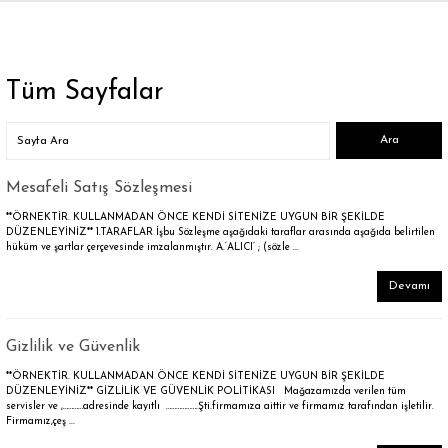
Geri Dön
Geri Dön
Geri Dön
Geri Dön
Geri Dön
Geri Dön
Geri Dön
KIM
IM
Diş Macunu
Bütün Takma Kirpik
Takma Kirpik Yapıştırıcısı
Tüm Sayfalar
kanlı Takma Tırnak
pik
ıcı
i
icisi
Beyazlatıcı Diş Macunu
Bayan Ayakkabı
Tekli Takma Kirpik Yapıştırıcısı
ve Bakım Seti
kma Tırnak
ik
Bitkisel Diş Macunu
Bütün Takma Kirpik Yapıştırıcısı
Mesafeli Satış Sözleşmesi
**ÖRNEKTİR. KULLANMADAN ÖNCE KENDİ SİTENİZE UYGUN BİR ŞEKİLDE
nakları
ik
Vegan Diş Macunu
DÜZENLEYİNİZ** 1.TARAFLAR İşbu Sözleşme aşağıdaki taraflar arasında aşağıda belirtilen
hüküm ve şartlar çerçevesinde imzalanmıştır. A.‘ALICI’ ; (sözle ...
akları
 Kirpik
Devamı
ıştırıcıları
ştırıcısı
Gizlilik ve Güvenlik
**ÖRNEKTİR. KULLANMADAN ÖNCE KENDİ SİTENİZE UYGUN BİR ŞEKİLDE
DÜZENLEYİNİZ** GİZLİLİK VE GÜVENLİK POLİTİKASI Mağazamızda verilen tüm
servisler ve ,…………adresinde kayıtlı ……………….Şti.firmamıza aittir ve firmamız tarafından işletilir.
ünleri
Firmamız,çeş ...