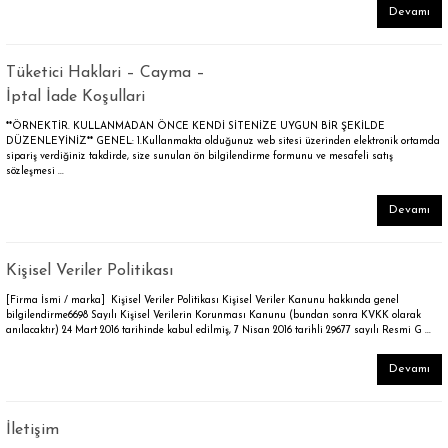
Devamı
Tüketici Haklari – Cayma –
İptal İade Koşullari
**ÖRNEKTİR. KULLANMADAN ÖNCE KENDİ SİTENİZE UYGUN BİR ŞEKİLDE
DÜZENLEYİNİZ** GENEL: 1.Kullanmakta olduğunuz web sitesi üzerinden elektronik ortamda
sipariş verdiğiniz takdirde, size sunulan ön bilgilendirme formunu ve mesafeli satış
sözleşmesi ...
Devamı
Kişisel Veriler Politikası
[Firma İsmi / marka] Kişisel Veriler Politikası Kişisel Veriler Kanunu hakkında genel
bilgilendirme6698 Sayılı Kişisel Verilerin Korunması Kanunu (bundan sonra KVKK olarak
anılacaktır) 24 Mart 2016 tarihinde kabul edilmiş, 7 Nisan 2016 tarihli 29677 sayılı Resmi G ...
Devamı
İletişim