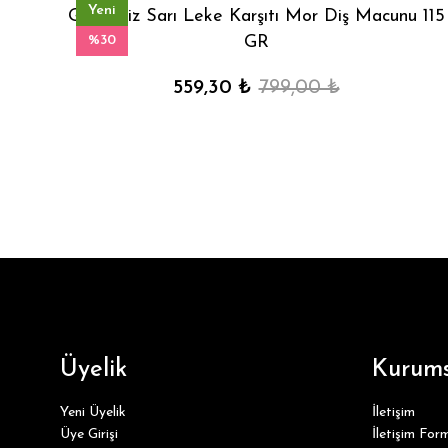
Yeni
Glutensiz Sarı Leke Karşıtı Mor Diş Macunu 115
%30
GR
559,30 ₺
799,00 ₺
Üyelik
Kurums
Yeni Üyelik
İletişim
Üye Girişi
İletişim For