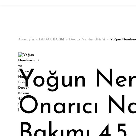
Anasayfa
DUDAK BAKIM
Dudak Nemlendiricisi
Yoğun Nemlendi
Yoğun Neml
Onarıcı N
Bakımı 4.5 