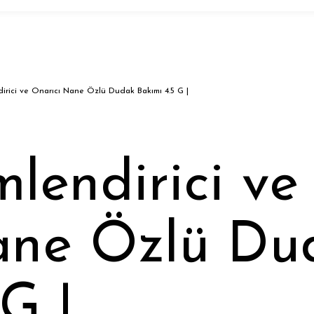
rici ve Onarıcı Nane Özlü Dudak Bakımı 4.5 G |
endirici ve
ane Özlü Du
G |