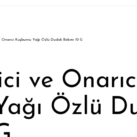
e Onarıcı Kuşburnu Yağı Özlü Dudak Bakımı 10 G
ci ve Onarıc
Yağı Özlü D
G