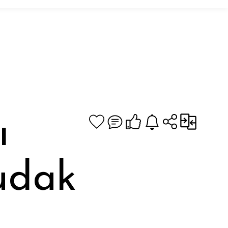
ı
udak