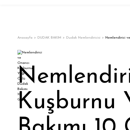
Anasayfa
DUDAK BAKIM
Dudak Nemlendiricisi
Nemlendirici v
Nemlendiri
Kuşburnu 
Bakımı 10 