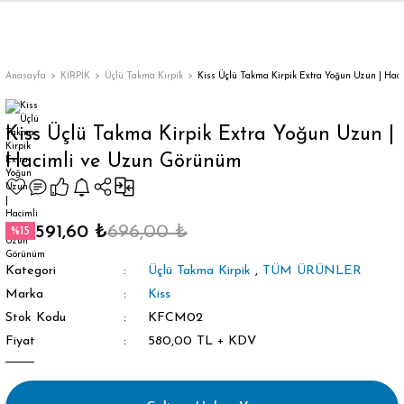
Geri Dön
Geri Dön
Geri Dön
Geri Dön
Geri Dön
Geri Dön
Geri Dön
KIM
IM
Diş Macunu
Bütün Takma Kirpik
Takma Kirpik Yapıştırıcısı
Anasayfa
KİRPİK
Üçlü Takma Kirpik
Kiss Üçlü Takma Kirpik Extra Yoğun Uzun | Ha
kanlı Takma Tırnak
pik
ıcı
i
icisi
Beyazlatıcı Diş Macunu
Bayan Ayakkabı
Tekli Takma Kirpik Yapıştırıcısı
Kiss Üçlü Takma Kirpik Extra Yoğun Uzun |
Hacimli ve Uzun Görünüm
ve Bakım Seti
kma Tırnak
ik
Bitkisel Diş Macunu
Bütün Takma Kirpik Yapıştırıcısı
nakları
ik
Vegan Diş Macunu
591,60 ₺
696,00 ₺
%15
akları
 Kirpik
Kategori
Üçlü Takma Kirpik
,
TÜM ÜRÜNLER
ıştırıcıları
ştırıcısı
Marka
Kiss
Stok Kodu
KFCM02
Fiyat
580,00 TL + KDV
ünleri