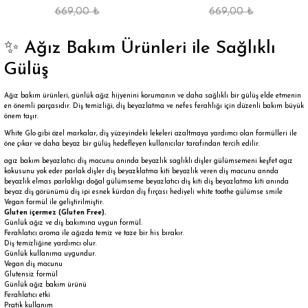
669,00 ₺
669,00 ₺
✨ Ağız Bakım Ürünleri ile Sağlıklı
Gülüş
Ağız bakım ürünleri, günlük ağız hijyenini korumanın ve daha sağlıklı bir gülüş elde etmenin
en önemli parçasıdır. Diş temizliği, diş beyazlatma ve nefes ferahlığı için düzenli bakım büyük
önem taşır.
White Glo
gibi özel markalar, diş yüzeyindeki lekeleri azaltmaya yardımcı olan formülleri ile
öne çıkar ve daha beyaz bir gülüş hedefleyen kullanıcılar tarafından tercih edilir.
agız bakım beyazlatıcı diş macunu anında beyazlık saglıklı dişler gülümsemeni keşfet agız
kokusunu yok eder parlak dişler diş beyazklatma kiti beyazlık veren diş macunu annda
beyazlık elmas parlaklıgı doğal gülümseme beyazlatıcı diş kiti diş beyazlatma kiti anında
beyaz diş görünümü diş ipi esnek kürdan diş fırçası hediyeli white toothe gülümse smile
Vegan formül ile geliştirilmiştir.
Gluten içermez (Gluten Free).
Günlük ağız ve diş bakımına uygun formül.
Ferahlatıcı aroma ile ağızda temiz ve taze bir his bırakır.
Diş temizliğine yardımcı olur.
Günlük kullanıma uygundur.
Vegan diş macunu
Glutensiz formül
Günlük ağız bakım ürünü
Ferahlatıcı etki
Pratik kullanım