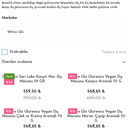
beyazlık elmas parlaklıgı doğal gülümseme beyazlatıcı diş kiti diş beyazlatma kiti anında
beyaz diş görünümü diş ipi esnek kürdan diş fırçası hediyeli white toothe gülümse smile
Markalar
White Glo
Stoktakiler
Toplam 4 ürün
Yeni
%15
Glutensiz Sarı Leke Karşıtı Mor Diş
White Glo Glutensiz Vegan Diş
Macunu 115 GR
Macunu Karpuz Aromalı 70 G
%30
559,30 ₺
568,65 ₺
799,00 ₺
669,00 ₺
%15
%15
White Glo Glutensiz Vegan Diş
White Glo Glutensiz Vegan Diş
Macunu Çilek ve Krema Aromalı 70
Macunu Mürver Çiçeği Aromalı 70
G
G
568,65 ₺
568,65 ₺