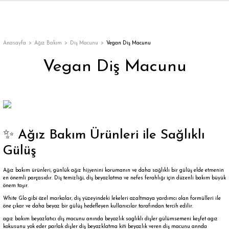
Geri Dön
Geri Dön
Geri Dön
Geri Dön
Geri Dön
Geri Dön
Geri Dön
KIM
IM
Diş Macunu
Bütün Takma Kirpik
Takma Kirpik Yapıştırıcısı
Anasayfa
Ağız Bakım
Diş Macunu
Vegan Diş Macunu
Vegan Diş Macunu
kanlı Takma Tırnak
pik
ıcı
i
icisi
Beyazlatıcı Diş Macunu
Bayan Ayakkabı
Tekli Takma Kirpik Yapıştırıcısı
ve Bakım Seti
kma Tırnak
ik
Bitkisel Diş Macunu
Bütün Takma Kirpik Yapıştırıcısı
nakları
ik
Vegan Diş Macunu
✨ Ağız Bakım Ürünleri ile Sağlıklı
akları
 Kirpik
Gülüş
ıştırıcıları
ştırıcısı
Ağız bakım ürünleri, günlük ağız hijyenini korumanın ve daha sağlıklı bir gülüş elde etmenin
en önemli parçasıdır. Diş temizliği, diş beyazlatma ve nefes ferahlığı için düzenli bakım büyük
önem taşır.
White Glo
gibi özel markalar, diş yüzeyindeki lekeleri azaltmaya yardımcı olan formülleri ile
öne çıkar ve daha beyaz bir gülüş hedefleyen kullanıcılar tarafından tercih edilir.
ünleri
agız bakım beyazlatıcı diş macunu anında beyazlık saglıklı dişler gülümsemeni keşfet agız
kokusunu yok eder parlak dişler diş beyazklatma kiti beyazlık veren diş macunu annda